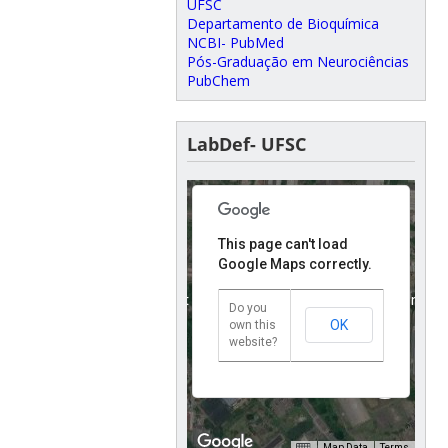
UFSC
Departamento de Bioquímica
NCBI- PubMed
Pós-Graduação em Neurociências
PubChem
LabDef- UFSC
This page can't load
Google Maps correctly.
For development purposes only
For development 
Do you
OK
own this
website?
Map Data
Terms