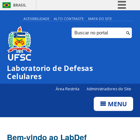
BRASIL
Simplifique!
ACESSIBILIDADE
ALTO CONTRASTE
MAPA DO SITE
Comunica BR
Participe
Acesso à informação
Legislação
Laboratorio de Defesas
Canais
Celulares
Área Restrita
Administradores do Site
MENU
Bem-vindo ao LabDef