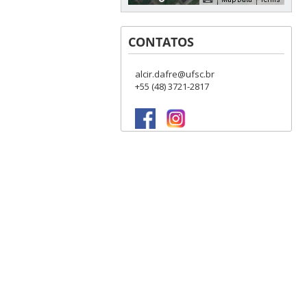
CONTATOS
alcir.dafre@ufsc.br
For development purposes only
For development 
+55 (48) 3721-2817